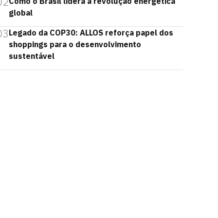
02
Como o Brasil lidera a revolução energética
global
03
Legado da COP30: ALLOS reforça papel dos
shoppings para o desenvolvimento
sustentável