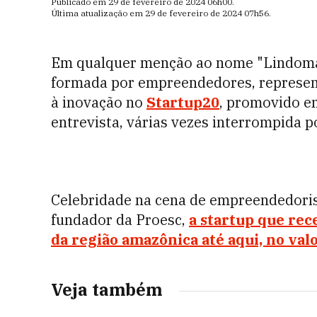
Publicado em
29 de fevereiro de 2024
06h00
.
Última atualização em
29 de fevereiro de 2024
07h56
.
Em qualquer menção ao nome "Lindomar
formada por empreendedores, represen
à inovação no
Startup20
, promovido e
entrevista, várias vezes interrompida 
Celebridade na cena de empreendedori
fundador da Proesc,
a startup que rec
da região amazônica até aqui, no val
Veja também