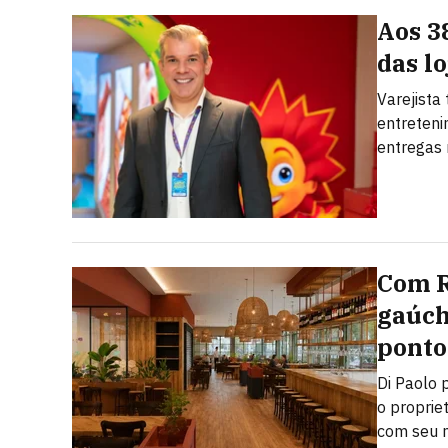
Aos 3
das l
Varejista
entreteni
entregas 
Com R
gaúch
ponto
Di Paolo 
o proprie
com seu n