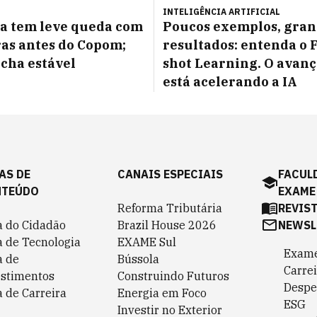
INTELIGÊNCIA ARTIFICIAL
a tem leve queda com
Poucos exemplos, gran
as antes do Copom;
resultados: entenda o 
echa estável
shot Learning. O avan
está acelerando a IA
AS DE
CANAIS ESPECIAIS
FACUL
NTEÚDO
EXAME
Reforma Tributária
REVIS
a do Cidadão
Brazil House 2026
NEWSL
a de Tecnologia
EXAME Sul
Exame
a de
Bússola
Carrei
estimentos
Construindo Futuros
Despe
 de Carreira
Energia em Foco
ESG
Investir no Exterior