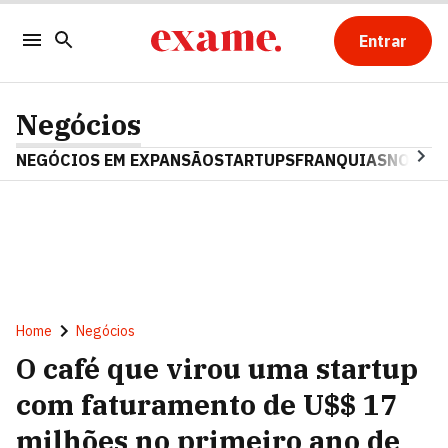
Entrar
Negócios
NEGÓCIOS EM EXPANSÃO
STARTUPS
FRANQUIAS
NOSTAL
Home
Negócios
O café que virou uma startup
com faturamento de U$$ 17
milhões no primeiro ano de