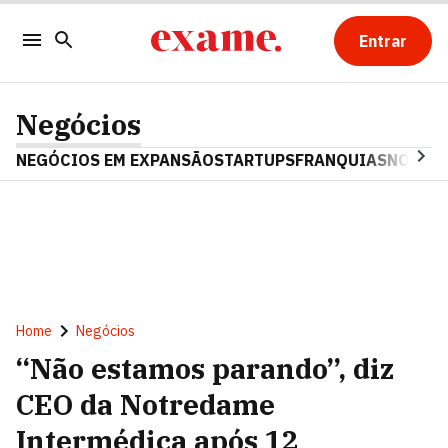
Entrar
Negócios
NEGÓCIOS EM EXPANSÃO
STARTUPS
FRANQUIAS
NOSTAL
Home
Negócios
“Não estamos parando”, diz
CEO da Notredame
Intermédica após 12