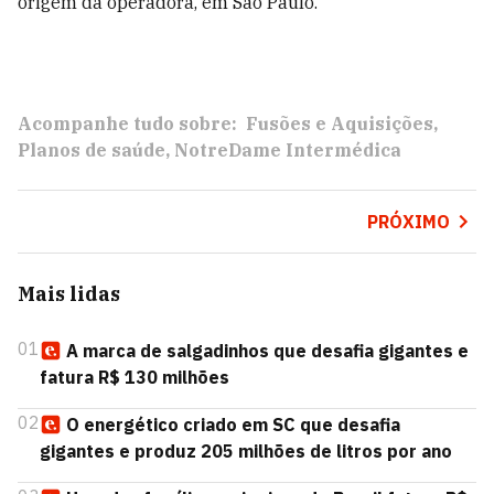
origem da operadora, em São Paulo.
Acompanhe tudo sobre:
Fusões e Aquisições
Planos de saúde
NotreDame Intermédica
PRÓXIMO
Mais lidas
01
A marca de salgadinhos que desafia gigantes e
fatura R$ 130 milhões
02
O energético criado em SC que desafia
gigantes e produz 205 milhões de litros por ano