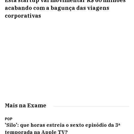
Esta startup vai movimentar R$ 60 milhões
acabando com a bagunça das viagens
corporativas
Mais na Exame
POP
'Silo': que horas estreia o sexto episódio da 3ª
temporada na Apple TV?