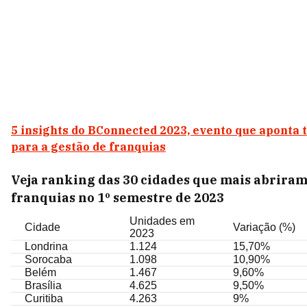
5 insights do BConnected 2023, evento que aponta 
para a gestão de franquias
Veja ranking das 30 cidades que mais abrira
franquias no 1º semestre de 2023
Unidades em
Cidade
Variação (%)
2023
Londrina
1.124
15,70%
Sorocaba
1.098
10,90%
Belém
1.467
9,60%
Brasília
4.625
9,50%
Curitiba
4.263
9%