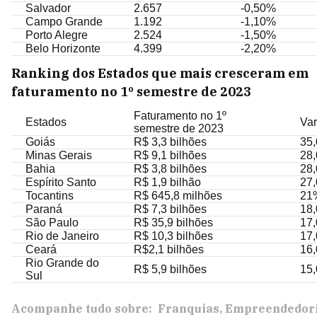
Salvador
2.657
-0,50%
Campo Grande
1.192
-1,10%
Porto Alegre
2.524
-1,50%
Belo Horizonte
4.399
-2,20%
Ranking dos Estados que mais cresceram em
faturamento no 1º semestre de 2023
Faturamento no 1º
Estados
Var
semestre de 2023
Goiás
R$ 3,3 bilhões
35
Minas Gerais
R$ 9,1 bilhões
28
Bahia
R$ 3,8 bilhões
28
Espírito Santo
R$ 1,9 bilhão
27
Tocantins
R$ 645,8 milhões
21
Paraná
R$ 7,3 bilhões
18
São Paulo
R$ 35,9 bilhões
17
Rio de Janeiro
R$ 10,3 bilhões
17
Ceará
R$2,1 bilhões
16
Rio Grande do
R$ 5,9 bilhões
15
Sul
Acompanhe tudo sobre:
Franquias
Empreendedor