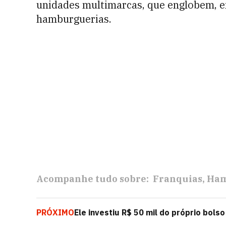
unidades multimarcas, que englobem, 
hamburguerias.
Acompanhe tudo sobre:
Franquias
Ham
PRÓXIMO
Ele investiu R$ 50 mil do próprio bolso
de branding