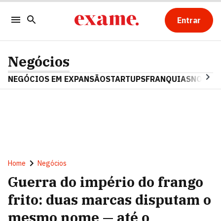
Entrar
Negócios
NEGÓCIOS EM EXPANSÃO
STARTUPS
FRANQUIAS
NOSTAL
Home
Negócios
Guerra do império do frango
frito: duas marcas disputam o
mesmo nome — até o