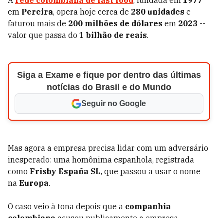
A
rede colombiana
de fast food
, fundada em
1977
em
Pereira
, opera hoje cerca de
280 unidades
e
faturou mais de
200 milhões de dólares
em
2023
--
valor que passa do
1 bilhão de reais
.
Siga a Exame e fique por dentro das últimas
notícias do Brasil e do Mundo
Seguir no Google
Mas agora a empresa precisa lidar com um adversário
inesperado: uma homônima espanhola, registrada
como
Frisby España SL
, que passou a usar o nome
na
Europa
.
O caso veio à tona depois que a
companhia