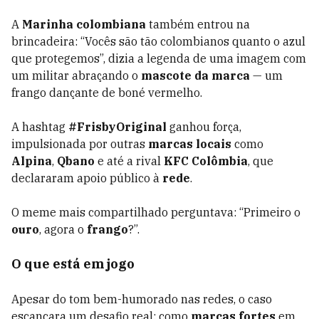
A
Marinha colombiana
também entrou na
brincadeira: “Vocês são tão colombianos quanto o azul
que protegemos”, dizia a legenda de uma imagem com
um militar abraçando o
mascote da marca
— um
frango dançante de boné vermelho.
A hashtag
#FrisbyOriginal
ganhou força,
impulsionada por outras
marcas locais
como
Alpina
,
Qbano
e até a rival
KFC Colômbia
, que
declararam apoio público à
rede
.
O meme mais compartilhado perguntava: “Primeiro o
ouro
, agora o
frango
?”.
O que está em jogo
Apesar do tom bem-humorado nas redes, o caso
escancara um desafio real: como
marcas fortes
em