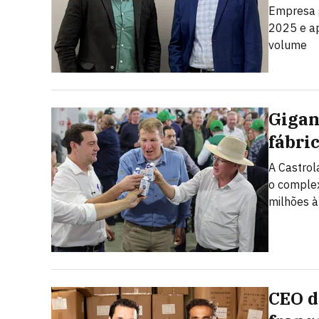
Empresa 
2025 e ap
volume
Gigan
fábri
A Castrol
o complex
milhões à
CEO d