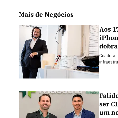
Mais de Negócios
Aos 1
iPhon
dobra
Criadora d
infraestr
Falid
ser C
um ne