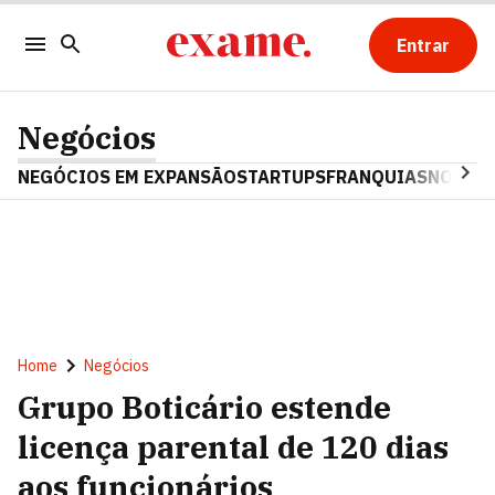
Entrar
Negócios
NEGÓCIOS EM EXPANSÃO
STARTUPS
FRANQUIAS
NOSTAL
Home
Negócios
Grupo Boticário estende
licença parental de 120 dias
aos funcionários