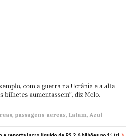
exemplo, com a guerra na Ucrânia e a alta
os bilhetes aumentassem”, diz Melo.
reas
passagens-aereas
Latam
Azul
 e reporta lucro líquido de R$ 2,6 bilhões no 1º tri