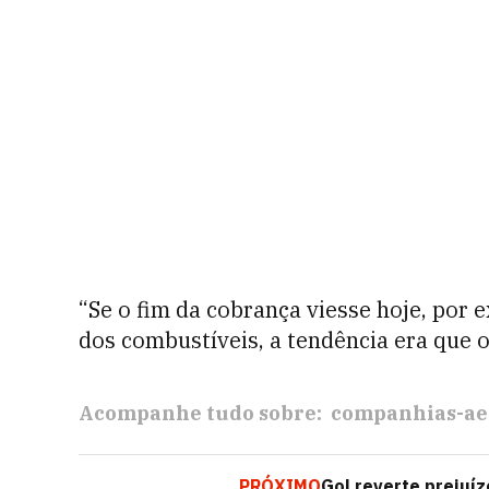
“Se o fim da cobrança viesse hoje, por 
dos combustíveis, a tendência era que 
Acompanhe tudo sobre:
companhias-ae
PRÓXIMO
Gol reverte prejuízo