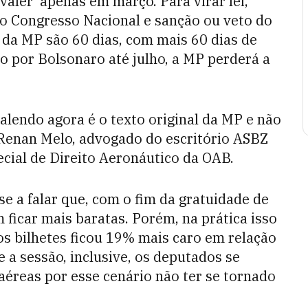
aler apenas em março. Para virar lei,
do Congresso Nacional e sanção ou veto do
 da MP são 60 dias, com mais 60 dias de
o por Bolsonaro até julho, a MP perderá a
valendo agora é o texto original da MP e não
 Renan Melo, advogado do escritório ASBZ
ial de Direito Aeronáutico da OAB.
e a falar que, com o fim da gratuidade de
ficar mais baratas. Porém, na prática isso
os bilhetes ficou 19% mais caro em relação
 a sessão, inclusive, os deputados se
éreas por esse cenário não ter se tornado