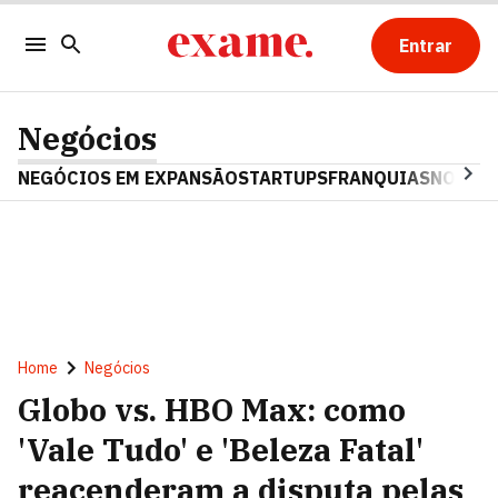
Entrar
Negócios
NEGÓCIOS EM EXPANSÃO
STARTUPS
FRANQUIAS
NOSTAL
Home
Negócios
Globo vs. HBO Max: como
'Vale Tudo' e 'Beleza Fatal'
reacenderam a disputa pelas