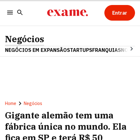
Entrar
Negócios
NEGÓCIOS EM EXPANSÃO
STARTUPS
FRANQUIAS
NOSTAL
Home
Negócios
Gigante alemão tem uma
fábrica única no mundo. Ela
fica em SP e terá R$ 50