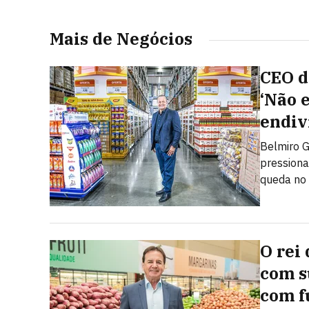
Mais de Negócios
CEO do
‘Não 
endiv
Belmiro G
pressiona
queda no
O rei 
com s
com f