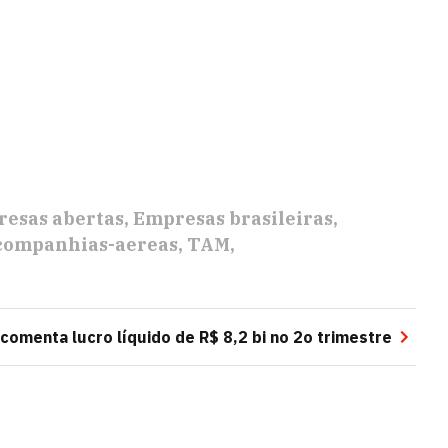
esas abertas
Empresas brasileiras
companhias-aereas
TAM
comenta lucro líquido de R$ 8,2 bi no 2o trimestre