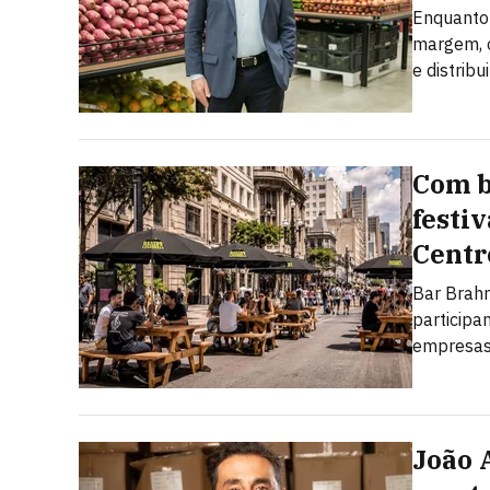
Enquanto 
margem, o
e distribu
Com b
festi
Centr
Bar Brahm
particip
empresas,
João 