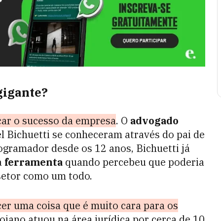
gigante?
icar o sucesso da empresa
. O
advogado
el Bichuetti se conheceram através do pai de
ogramador desde os 12 anos, Bichuetti já
a
ferramenta
quando percebeu que poderia
 setor como um todo.
ecer uma coisa que é muito cara para os
goiano atuou na área jurídica por cerca de 10