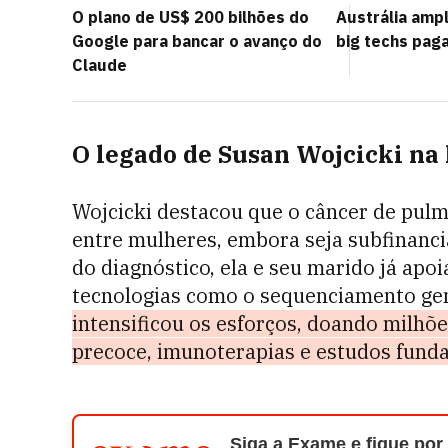
O plano de US$ 200 bilhões do
Austrália amp
Google para bancar o avanço do
big techs pag
Claude
O legado de Susan Wojcicki na 
Wojcicki destacou que o câncer de pulm
entre mulheres, embora seja subfinan
do diagnóstico, ela e seu marido já apo
tecnologias como o sequenciamento ge
intensificou os esforços, doando milhõ
precoce, imunoterapias e estudos fun
Siga a Exame e fique por