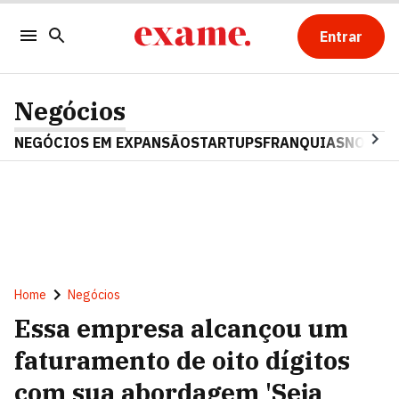
Entrar
Negócios
NEGÓCIOS EM EXPANSÃO
STARTUPS
FRANQUIAS
NOSTAL
Home
Negócios
Essa empresa alcançou um
faturamento de oito dígitos
com sua abordagem 'Seja