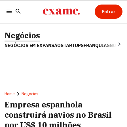
Entrar
Negócios
NEGÓCIOS EM EXPANSÃO
STARTUPS
FRANQUIAS
NOSTAL
Home
Negócios
Empresa espanhola
construirá navios no Brasil
por US$ 10 milhões