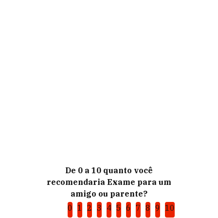
De 0 a 10 quanto você
recomendaria Exame para um
amigo ou parente?
0
1
2
3
4
5
6
7
8
9
10