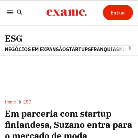
Entrar
ESG
NEGÓCIOS EM EXPANSÃO
STARTUPS
FRANQUIAS
NOSTAL
Home
ESG
Em parceria com startup
finlandesa, Suzano entra para
o mercado de moda