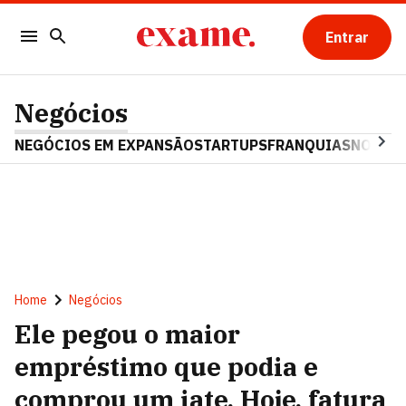
Entrar
Negócios
NEGÓCIOS EM EXPANSÃO
STARTUPS
FRANQUIAS
NOSTAL
Home
Negócios
Ele pegou o maior
empréstimo que podia e
comprou um iate. Hoje, fatura