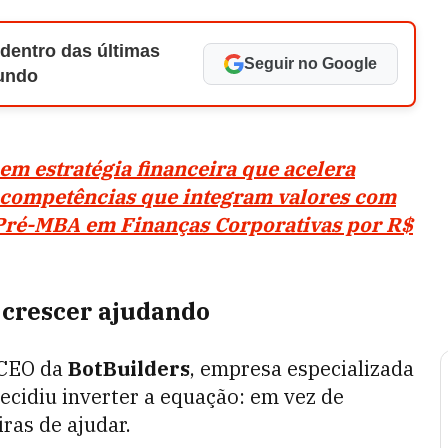
 dentro das últimas
Seguir no Google
Mundo
m estratégia financeira que acelera
 competências que integram valores com
o Pré-MBA em Finanças Corporativas por R$
 crescer ajudando
 CEO da
BotBuilders
, empresa especializada
decidiu inverter a equação: em vez de
iras de ajudar.