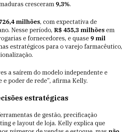
s maduras cresceram
9,3%
.
726,4 milhões
, com expectativa de
 ano. Nesse período,
R$ 455,3 milhões
em
rogarias e fornecedores, e quase
9 mil
s estratégicos para o varejo farmacêutico,
ionalização.
es a saírem do modelo independente e
e poder de rede”, afirma Kelly.
isões estratégicas
rramentas de gestão, precificação
ing e layout de loja. Kelly explica que
 aos números de vendas e estoque, mas
não