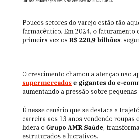
Última atualização em
6 de outubro de 2025
13h24
.
Poucos setores do varejo estão tão aqu
farmacêutico. Em 2024, o faturamento 
primeira vez os
R$ 220,9 bilhões
, segu
O crescimento chamou a atenção não ap
supermercados
e gigantes do e-co
aumentando a pressão sobre pequenas dr
É nesse cenário que se destaca a trajet
carreira aos 13 anos vendendo roupas e 
lidera o
Grupo AMR Saúde
, transform
estruturados e lucrativos.