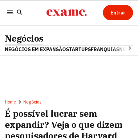
Entrar
Negócios
NEGÓCIOS EM EXPANSÃO
STARTUPS
FRANQUIAS
NOSTAL
Home
Negócios
É possível lucrar sem
expandir? Veja o que dizem
pesquisadores de Harvard