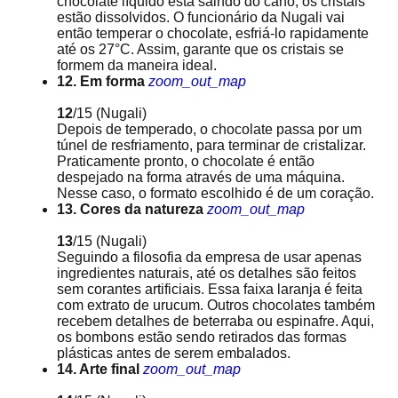
chocolate líquido está saindo do cano, os cristais
estão dissolvidos. O funcionário da Nugali vai
então temperar o chocolate, esfriá-lo rapidamente
até os 27°C. Assim, garante que os cristais se
formem da maneira ideal.
12. Em forma
zoom_out_map
12
/15
(Nugali)
Depois de temperado, o chocolate passa por um
túnel de resfriamento, para terminar de cristalizar.
Praticamente pronto, o chocolate é então
despejado na forma através de uma máquina.
Nesse caso, o formato escolhido é de um coração.
13. Cores da natureza
zoom_out_map
13
/15
(Nugali)
Seguindo a filosofia da empresa de usar apenas
ingredientes naturais, até os detalhes são feitos
sem corantes artificiais. Essa faixa laranja é feita
com extrato de urucum. Outros chocolates também
recebem detalhes de beterraba ou espinafre. Aqui,
os bombons estão sendo retirados das formas
plásticas antes de serem embalados.
14. Arte final
zoom_out_map