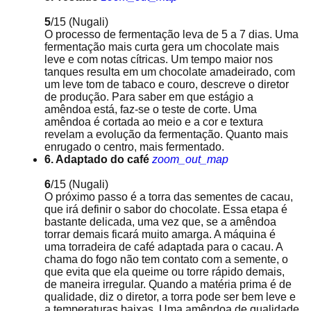
5
/15
(Nugali)
O processo de fermentação leva de 5 a 7 dias. Uma
fermentação mais curta gera um chocolate mais
leve e com notas cítricas. Um tempo maior nos
tanques resulta em um chocolate amadeirado, com
um leve tom de tabaco e couro, descreve o diretor
de produção. Para saber em que estágio a
amêndoa está, faz-se o teste de corte. Uma
amêndoa é cortada ao meio e a cor e textura
revelam a evolução da fermentação. Quanto mais
enrugado o centro, mais fermentado.
6. Adaptado do café
zoom_out_map
6
/15
(Nugali)
O próximo passo é a torra das sementes de cacau,
que irá definir o sabor do chocolate. Essa etapa é
bastante delicada, uma vez que, se a amêndoa
torrar demais ficará muito amarga. A máquina é
uma torradeira de café adaptada para o cacau. A
chama do fogo não tem contato com a semente, o
que evita que ela queime ou torre rápido demais,
de maneira irregular. Quando a matéria prima é de
qualidade, diz o diretor, a torra pode ser bem leve e
a temperaturas baixas. Uma amêndoa de qualidade