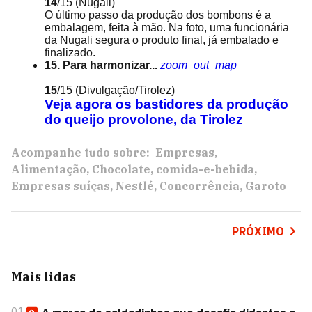
14
/15
(Nugali)
O último passo da produção dos bombons é a
embalagem, feita à mão. Na foto, uma funcionária
da Nugali segura o produto final, já embalado e
finalizado.
15. Para harmonizar...
zoom_out_map
15
/15
(Divulgação/Tirolez)
Veja agora os bastidores da produção
do queijo provolone, da Tirolez
Acompanhe tudo sobre:
Empresas
Alimentação
Chocolate
comida-e-bebida
Empresas suíças
Nestlé
Concorrência
Garoto
PRÓXIMO
Mais lidas
01