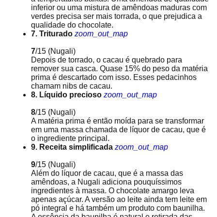
inferior ou uma mistura de amêndoas maduras com
verdes precisa ser mais torrada, o que prejudica a
qualidade do chocolate.
7. Triturado
zoom_out_map
7
/15
(Nugali)
Depois de torrado, o cacau é quebrado para
remover sua casca. Quase 15% do peso da matéria
prima é descartado com isso. Esses pedacinhos
chamam nibs de cacau.
8. Líquido precioso
zoom_out_map
8
/15
(Nugali)
A matéria prima é então moída para se transformar
em uma massa chamada de líquor de cacau, que é
o ingrediente principal.
9. Receita simplificada
zoom_out_map
9
/15
(Nugali)
Além do líquor de cacau, que é a massa das
amêndoas, a Nugali adiciona pouquíssimos
ingredientes à massa. O chocolate amargo leva
apenas açúcar. A versão ao leite ainda tem leite em
pó integral e há também um produto com baunilha.
A essência da baunilha é natural e retirada das