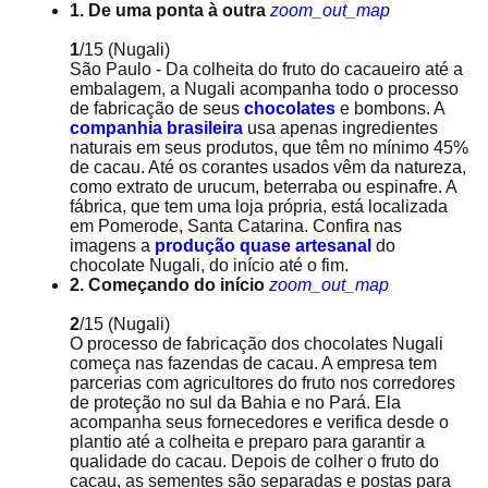
1. De uma ponta à outra
zoom_out_map
1
/15
(Nugali)
São Paulo - Da colheita do fruto do cacaueiro até a
embalagem, a Nugali acompanha todo o processo
de fabricação de seus
chocolates
e bombons. A
companhia brasileira
usa apenas ingredientes
naturais em seus produtos, que têm no mínimo 45%
de cacau. Até os corantes usados vêm da natureza,
como extrato de urucum, beterraba ou espinafre. A
fábrica, que tem uma loja própria, está localizada
em Pomerode, Santa Catarina. Confira nas
imagens a
produção quase artesanal
do
chocolate Nugali, do início até o fim.
2. Começando do início
zoom_out_map
2
/15
(Nugali)
O processo de fabricação dos chocolates Nugali
começa nas fazendas de cacau. A empresa tem
parcerias com agricultores do fruto nos corredores
de proteção no sul da Bahia e no Pará. Ela
acompanha seus fornecedores e verifica desde o
plantio até a colheita e preparo para garantir a
qualidade do cacau. Depois de colher o fruto do
cacau, as sementes são separadas e postas para