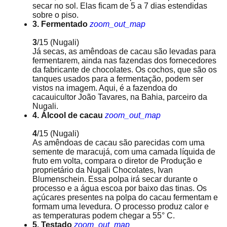
secar no sol. Elas ficam de 5 a 7 dias estendidas
sobre o piso.
3. Fermentado
zoom_out_map
3
/15
(Nugali)
Já secas, as amêndoas de cacau são levadas para
fermentarem, ainda nas fazendas dos fornecedores
da fabricante de chocolates. Os cochos, que são os
tanques usados para a fermentação, podem ser
vistos na imagem. Aqui, é a fazendoa do
cacauicultor João Tavares, na Bahia, parceiro da
Nugali.
4. Álcool de cacau
zoom_out_map
4
/15
(Nugali)
As amêndoas de cacau são parecidas com uma
semente de maracujá, com uma camada líquida de
fruto em volta, compara o diretor de Produção e
proprietário da Nugali Chocolates, Ivan
Blumenschein. Essa polpa irá secar durante o
processo e a água escoa por baixo das tinas. Os
açúcares presentes na polpa do cacau fermentam e
formam uma levedura. O processo produz calor e
as temperaturas podem chegar a 55° C.
5. Testado
zoom_out_map