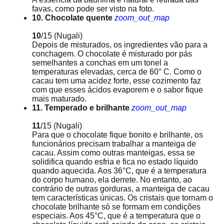
favas, como pode ser visto na foto.
10. Chocolate quente
zoom_out_map
10
/15
(Nugali)
Depois de misturados, os ingredientes vão para a
conchagem. O chocolate é misturado por pás
semelhantes a conchas em um tonel a
temperaturas elevadas, cerca de 60° C. Como o
cacau tem uma acidez forte, esse cozimento faz
com que esses ácidos evaporem e o sabor fique
mais maturado.
11. Temperado e brilhante
zoom_out_map
11
/15
(Nugali)
Para que o chocolate fique bonito e brilhante, os
funcionários precisam trabalhar a manteiga de
cacau. Assim como outras manteigas, essa se
solidifica quando esfria e fica no estado líquido
quando aquecida. Aos 36°C, que é a temperatura
do corpo humano, ela derrete. No entanto, ao
contrário de outras gorduras, a manteiga de cacau
tem características únicas. Os cristais que tornam o
chocolate brilhante só se formam em condições
especiais. Aos 45°C, que é a temperatura que o