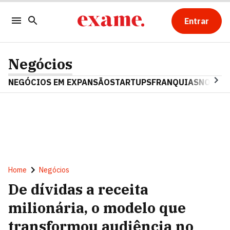
Entrar
Negócios
NEGÓCIOS EM EXPANSÃO
STARTUPS
FRANQUIAS
NOSTAL
Home
Negócios
De dívidas a receita
milionária, o modelo que
transformou audiência no