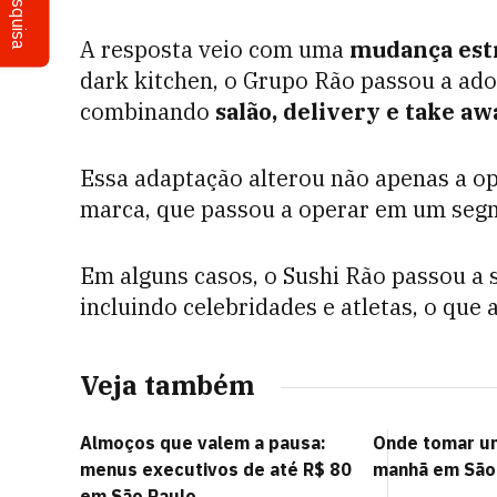
Pesquisa
A resposta veio com uma
mudança est
dark kitchen, o Grupo Rão passou a ad
combinando
salão, delivery e take aw
Essa adaptação alterou não apenas a 
marca, que passou a operar em um seg
Em alguns casos, o Sushi Rão passou a s
incluindo celebridades e atletas, o que 
Veja também
Almoços que valem a pausa:
Onde tomar u
menus executivos de até R$ 80
manhã em São
em São Paulo