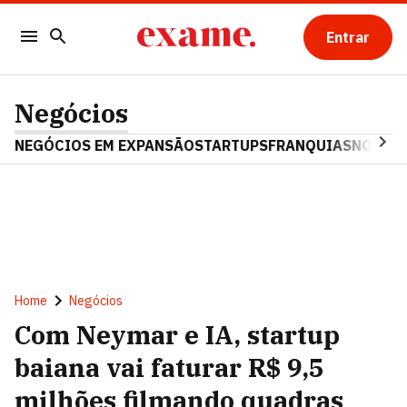
Entrar
Negócios
NEGÓCIOS EM EXPANSÃO
STARTUPS
FRANQUIAS
NOSTAL
Home
Negócios
Com Neymar e IA, startup
baiana vai faturar R$ 9,5
milhões filmando quadras