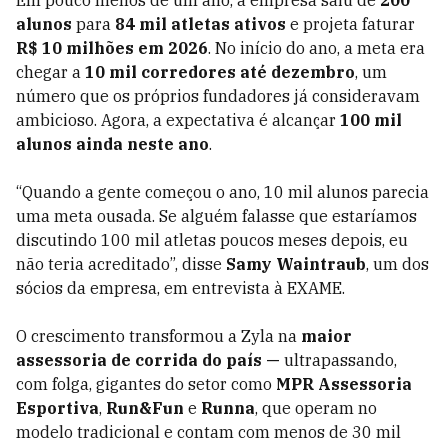
Em pouco menos de um ano, a empresa saiu de
200
alunos
para
84 mil atletas ativos
e projeta faturar
R$ 10 milhões em 2026
. No início do ano, a meta era
chegar a
10 mil corredores até dezembro
, um
número que os próprios fundadores já consideravam
ambicioso. Agora, a expectativa é alcançar
100 mil
alunos ainda neste ano
.
“Quando a gente começou o ano, 10 mil alunos parecia
uma meta ousada. Se alguém falasse que estaríamos
discutindo 100 mil atletas poucos meses depois, eu
não teria acreditado”, disse
Samy Waintraub
, um dos
sócios da empresa, em entrevista à EXAME.
O crescimento transformou a Zyla na
maior
assessoria de corrida do país —
ultrapassando,
com folga, gigantes do setor como
MPR Assessoria
Esportiva
,
Run&Fun
e
Runna
, que operam no
modelo tradicional e contam com menos de 30 mil