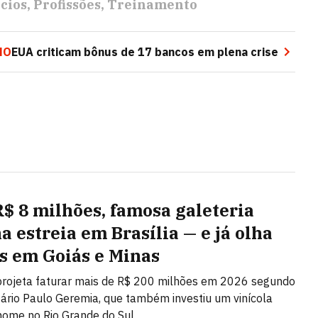
cios
Profissões
Treinamento
MO
EUA criticam bônus de 17 bancos em plena crise
$ 8 milhões, famosa galeteria
a estreia em Brasília — e já olha
s em Goiás e Minas
projeta faturar mais de R$ 200 milhões em 2026 segundo
tário Paulo Geremia, que também investiu um vinícola
ome no Rio Grande do Sul