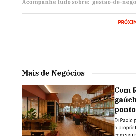
Acompanhe tudo sobre:
gestao-de-nego
PRÓXI
Mais de Negócios
Com R
gaúch
ponto
Di Paolo 
o proprie
com seu n