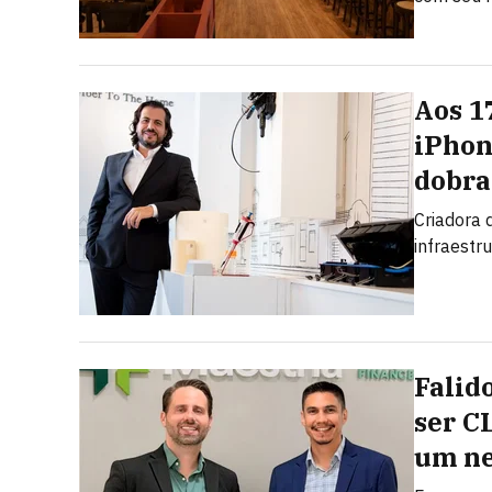
Aos 1
iPhon
dobra
Criadora d
infraestr
Falid
ser C
um ne