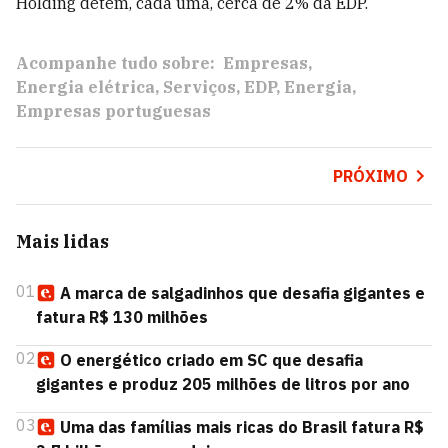
Holding detêm, cada uma, cerca de 2% da EDP.
Acompanhe tudo sobre:
Empresas
Energia elétrica
Serviços
EDP
Energia
Empresas portuguesas
PRÓXIMO
Mais lidas
01
A marca de salgadinhos que desafia gigantes e
fatura R$ 130 milhões
02
O energético criado em SC que desafia
gigantes e produz 205 milhões de litros por ano
03
Uma das famílias mais ricas do Brasil fatura R$