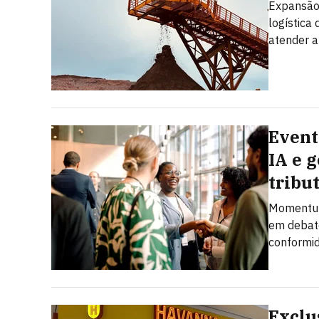
Expansão 
logística
atender a
Event
IA e 
tribu
Momentum 
em debate
conformid
Exclu