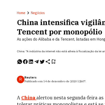
Home
Negócios
China intensifica vigilâ
Tencent por monopólio
As ações do Alibaba e da Tencent, listadas em Hong
China: "A indústria da internet não está alheia à fiscalização da lei
Reuters
R
Publicado em
14 de dezembro de 2020
12h07
.
A
China
alertou nesta segunda-feira as 
tolerar práticas monopolistas e está se 