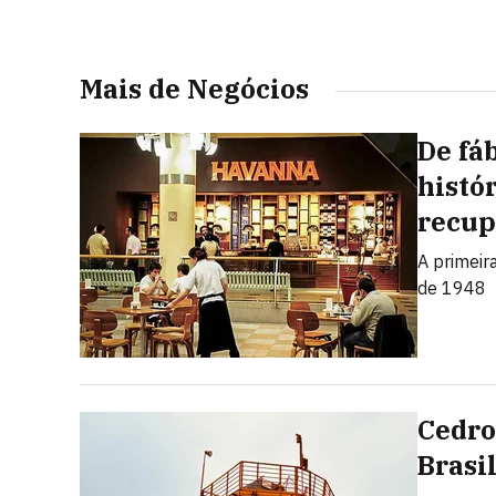
Mais de Negócios
De fáb
histó
recup
A primeir
de 1948
Cedro
Brasi