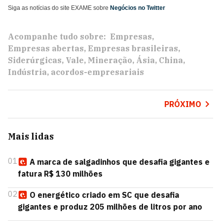
Siga as notícias do site EXAME sobre
Negócios no Twitter
Acompanhe tudo sobre:
Empresas
Empresas abertas
Empresas brasileiras
Siderúrgicas
Vale
Mineração
Ásia
China
Indústria
acordos-empresariais
PRÓXIMO
Mais lidas
01
A marca de salgadinhos que desafia gigantes e
fatura R$ 130 milhões
02
O energético criado em SC que desafia
gigantes e produz 205 milhões de litros por ano