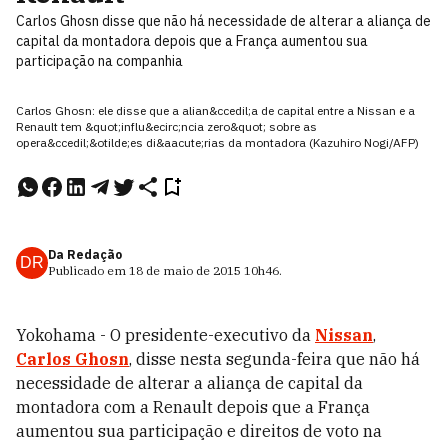
Carlos Ghosn disse que não há necessidade de alterar a aliança de
capital da montadora depois que a França aumentou sua
participação na companhia
Carlos Ghosn: ele disse que a alian&ccedil;a de capital entre a Nissan e a
Renault tem &quot;influ&ecirc;ncia zero&quot; sobre as
opera&ccedil;&otilde;es di&aacute;rias da montadora (Kazuhiro Nogi/AFP)
Da Redação
DR
Publicado em
18 de maio de 2015
10h46
.
Yokohama - O presidente-executivo da
Nissan
,
Carlos Ghosn
, disse nesta segunda-feira que não há
necessidade de alterar a aliança de capital da
montadora com a Renault depois que a França
aumentou sua participação e direitos de voto na