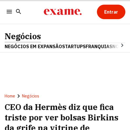
Entrar
Negócios
NEGÓCIOS EM EXPANSÃO
STARTUPS
FRANQUIAS
NOSTAL
Home
Negócios
CEO da Hermès diz que fica
triste por ver bolsas Birkins
da grife na vitrine de