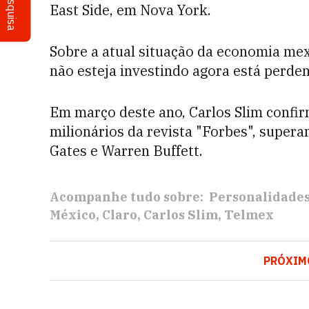
Pesquisa
East Side, em Nova York.
Sobre a atual situação da economia mex
não esteja investindo agora está perd
Em março deste ano, Carlos Slim confir
milionários da revista "Forbes", super
Gates e Warren Buffett.
Acompanhe tudo sobre:
Personalidade
México
Claro
Carlos Slim
Telmex
PRÓXIM