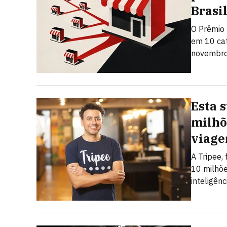
Brasi
O Prêmio 
em 10 cat
novembro.
Esta 
milhõ
viage
A Tripee,
10 milhõe
inteligênci