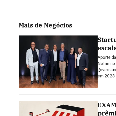
Mais de Negócios
Start
escal
Aporte da
Netrin no
governanç
em 2028
EXAME
prêmi