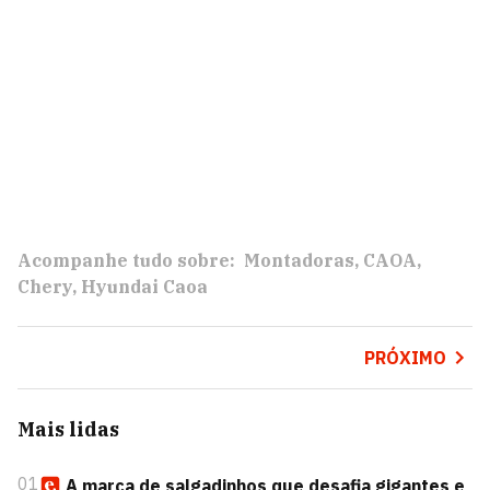
Acompanhe tudo sobre:
Montadoras
CAOA
Chery
Hyundai Caoa
PRÓXIMO
Mais lidas
01
A marca de salgadinhos que desafia gigantes e