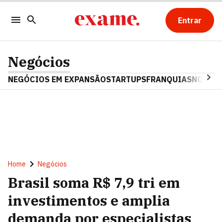
Entrar
Negócios
NEGÓCIOS EM EXPANSÃO
STARTUPS
FRANQUIAS
NOSTAL
Home
Negócios
Brasil soma R$ 7,9 tri em
investimentos e amplia
demanda por especialistas