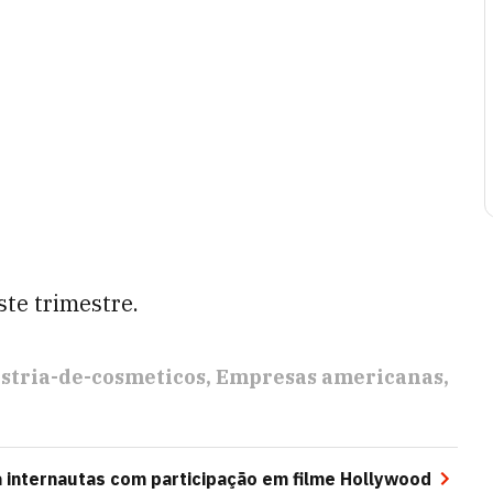
ste trimestre.
stria-de-cosmeticos
Empresas americanas
 internautas com participação em filme Hollywood