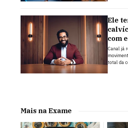
Ele t
calví
com e
Canal já
moviment
total da 
Mais na Exame