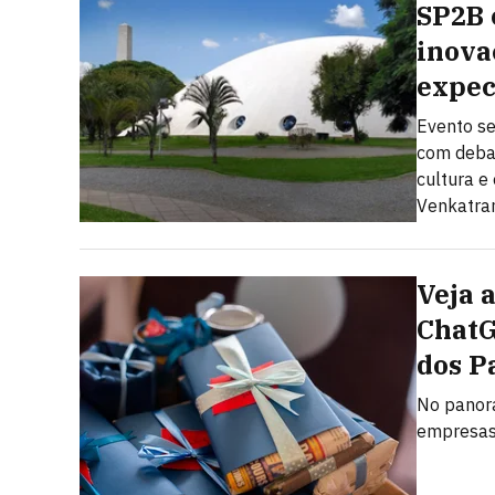
SP2B 
inova
expec
Evento se
com debate
cultura 
Venkatram
Veja 
ChatG
dos P
No panora
empresas 