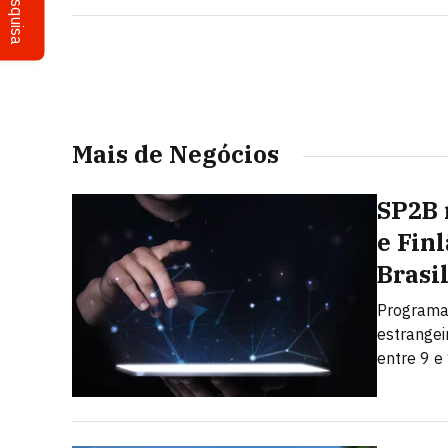
Pesquisa
Mais de Negócios
SP2B 
e Fin
Brasi
Programa 
estrangei
entre 9 e