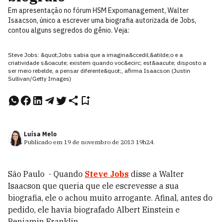
Em apresentação no fórum HSM Expomanagement, Walter
Isaacson, único a escrever uma biografia autorizada de Jobs,
contou alguns segredos do gênio. Veja:
Steve Jobs: &quot;Jobs sabia que a imagina&ccedil;&atilde;o e a
criatividade s&oacute; existem quando voc&ecirc; est&aacute; disposto a
ser meio rebelde, a pensar diferente&quot;, afirma Isaacson (Justin
Sullivan/Getty Images)
Luísa Melo
Publicado em
19 de novembro de 2013
19h24
.
São Paulo - Quando
Steve Jobs
disse a Walter
Isaacson que queria que ele escrevesse a sua
biografia, ele o achou muito arrogante. Afinal, antes do
pedido, ele havia biografado Albert Einstein e
Benjamin Franklin.