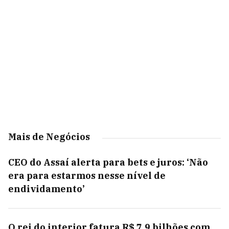
Mais de Negócios
CEO do Assaí alerta para bets e juros: ‘Não
era para estarmos nesse nível de
endividamento’
O rei do interior fatura R$ 7,9 bilhões com