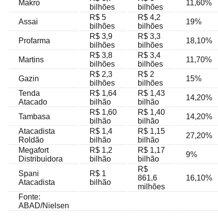
Makro
11,60%
bilhões
bilhões
R$ 5
R$ 4,2
Assai
19%
bilhões
bilhões
R$ 3,9
R$ 3,3
Profarma
18,10%
bilhões
bilhões
R$ 3,8
R$ 3,4
Martins
11,70%
bilhões
bilhões
R$ 2,3
R$ 2
Gazin
15%
bilhões
bilhões
Tenda
R$ 1,64
R$ 1,43
14,20%
Atacado
bilhão
bilhão
R$ 1,60
R$ 1,40
Tambasa
14,20%
bilhão
bilhão
Atacadista
R$ 1,4
R$ 1,15
27,20%
Roldão
bilhão
bilhão
Megafort
R$ 1,2
R$ 1,17
9%
Distribuidora
bilhão
bilhão
R$
Spani
R$ 1
861,6
16,10%
Atacadista
bilhão
milhões
Fonte:
ABAD/Nielsen