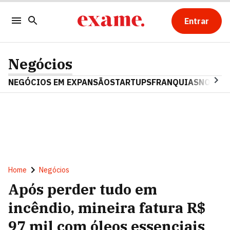
Entrar
Negócios
NEGÓCIOS EM EXPANSÃO
STARTUPS
FRANQUIAS
NOSTAL
Home
Negócios
Após perder tudo em
incêndio, mineira fatura R$
97 mil com óleos essenciais