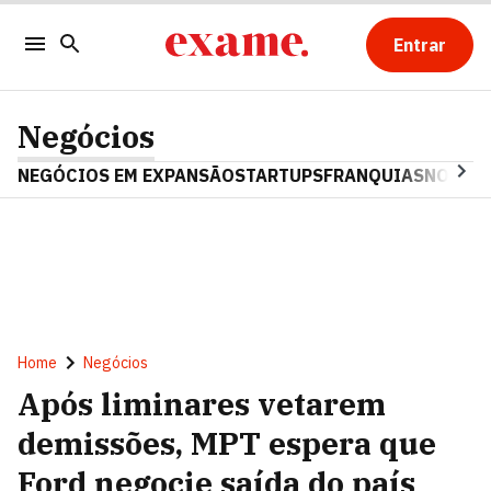
Entrar
Negócios
NEGÓCIOS EM EXPANSÃO
STARTUPS
FRANQUIAS
NOSTAL
Home
Negócios
Após liminares vetarem
demissões, MPT espera que
Ford negocie saída do país