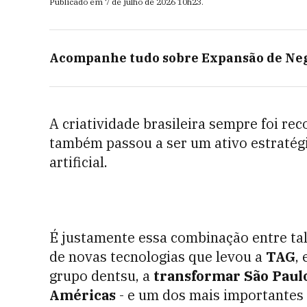
Publicado em
7 de julho de 2026
10h23
.
Acompanhe tudo sobre
Expansão de Ne
A criatividade brasileira sempre foi re
também passou a ser um ativo estratégic
artificial.
É justamente essa combinação entre tal
de novas tecnologias que levou a
TAG
,
grupo dentsu, a
transformar São Paulo
Américas
- e um dos mais importantes 