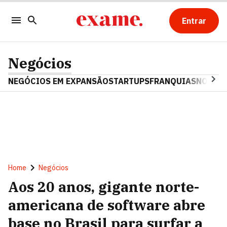
Entrar
Negócios
NEGÓCIOS EM EXPANSÃO
STARTUPS
FRANQUIAS
NOSTAL
Home
Negócios
Aos 20 anos, gigante norte-
americana de software abre
base no Brasil para surfar a