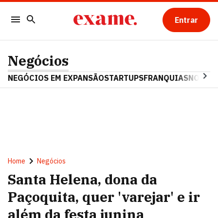
Entrar
Negócios
NEGÓCIOS EM EXPANSÃO
STARTUPS
FRANQUIAS
NOSTAL
Home
Negócios
Santa Helena, dona da
Paçoquita, quer 'varejar' e ir
além da festa junina