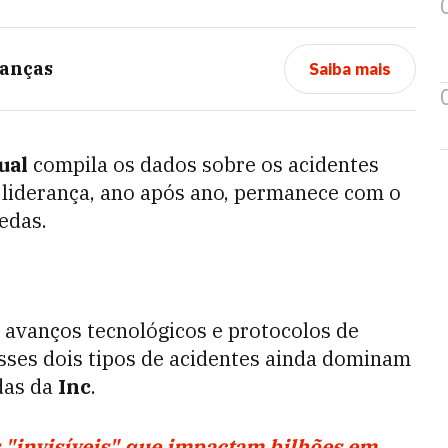
anças
Saiba mais
ual
compila os dados sobre os acidentes
 liderança, ano após ano, permanece com o
uedas.
avanços tecnológicos e protocolos de
esses dois tipos de acidentes ainda dominam
das da
Inc
.
os "invisíveis" que impactam bilhões em