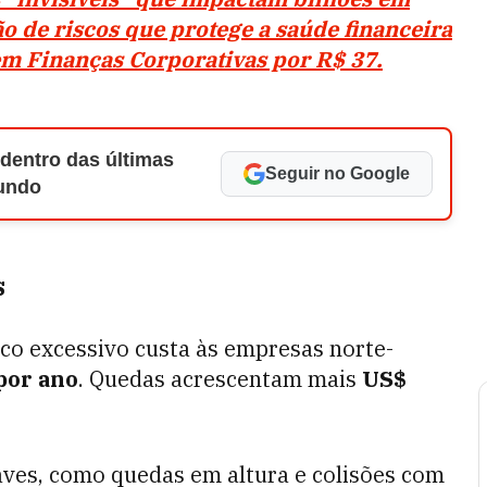
o de riscos que protege a saúde financeira
m Finanças Corporativas por R$ 37.
 dentro das últimas
Seguir no Google
Mundo
s
ico excessivo custa às empresas norte-
por ano
. Quedas acrescentam mais
US$
ves, como quedas em altura e colisões com