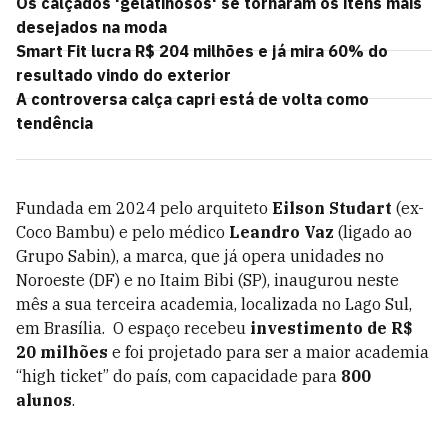
Os calçados 'gelatinosos' se tornaram os itens mais
desejados na moda
Smart Fit lucra R$ 204 milhões e já mira 60% do
resultado vindo do exterior
A controversa calça capri está de volta como
tendência
Fundada em 2024 pelo arquiteto
Eilson Studart
(ex-
Coco Bambu) e pelo médico
Leandro Vaz
(ligado ao
Grupo Sabin), a marca, que já opera unidades no
Noroeste (DF) e no Itaim Bibi (SP), inaugurou neste
mês a sua terceira academia, localizada no Lago Sul,
em Brasília. O espaço recebeu
investimento de R$
20 milhões
e foi projetado para ser a maior academia
“high ticket” do país, com capacidade para
800
alunos
.