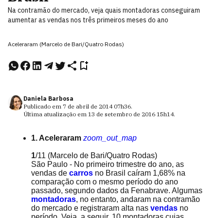
Na contramão do mercado, veja quais montadoras conseguiram
aumentar as vendas nos três primeiros meses do ano
Aceleraram (Marcelo de Bari/Quatro Rodas)
Daniela Barbosa
Publicado em
7 de abril de 2014
07h36
.
Última atualização em
13 de setembro de 2016
15h14
.
1. Aceleraram
zoom_out_map
1
/11
(Marcelo de Bari/Quatro Rodas)
São Paulo - No primeiro trimestre do ano, as
vendas de
carros
no Brasil caíram 1,68% na
comparação com o mesmo período do ano
passado, segundo dados da Fenabrave. Algumas
montadoras
, no entanto, andaram na contramão
do mercado e registraram alta nas
vendas
no
período. Veja, a seguir, 10 montadoras cujas