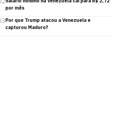
02
Salário mínimo na Venezuela cai para R$ 2,72
por mês
03
Por que Trump atacou a Venezuela e
capturou Maduro?