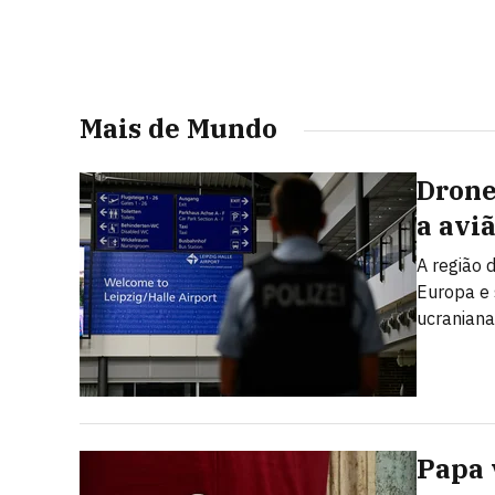
Mais de Mundo
Drone
a avi
A região 
Europa e
ucraniana
Papa 